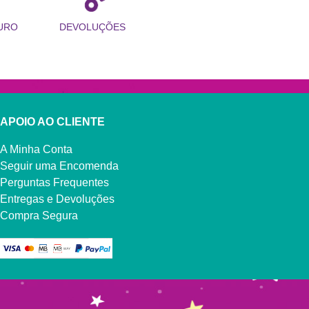
URO
DEVOLUÇÕES
APOIO AO CLIENTE
A Minha Conta
Seguir uma Encomenda
Perguntas Frequentes
Entregas e Devoluções
Compra Segura