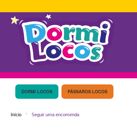
Ir
para
o
DORMI LOCOS
PÁSSAROS LOCOS
Conteúdo
Início
Seguir uma encomenda