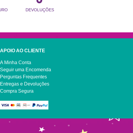
URO
DEVOLUÇÕES
APOIO AO CLIENTE
A Minha Conta
Seguir uma Encomenda
Perguntas Frequentes
Entregas e Devoluções
Compra Segura