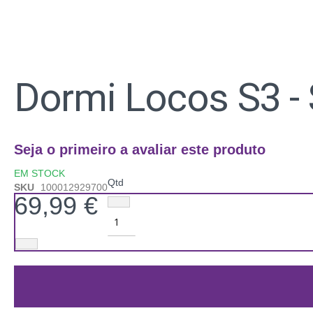
Saltar
para
Dormi Locos S3 -
o
início
da
Galeria
de
Seja o primeiro a avaliar este produto
imagens
EM STOCK
Qtd
SKU
100012929700
69,99 €