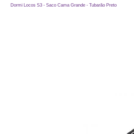
Dormi Locos S3 - Saco Cama Grande - Tubarão Preto
Saltar
para
o
final
da
Galeria
de
imagens