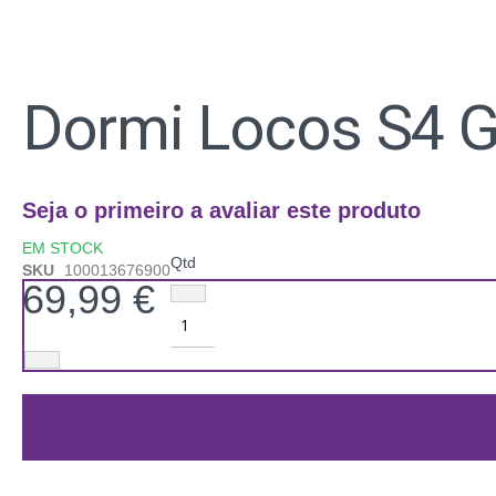
Saltar
para
Dormi Locos S4 G
o
início
da
Galeria
de
Seja o primeiro a avaliar este produto
imagens
EM STOCK
Qtd
SKU
100013676900
69,99 €