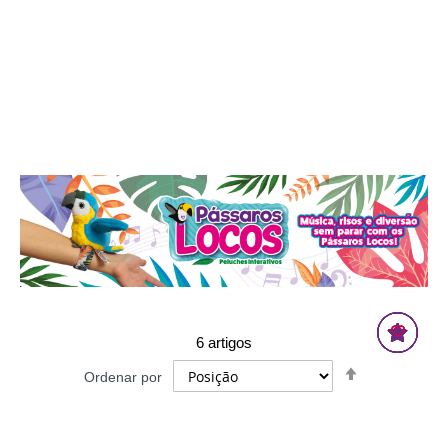
6
artigos
Definir
Ordenar por
Ordenação
Decrescente