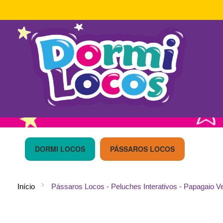
Ir
para
o
DORMI LOCOS
PÁSSAROS LOCOS
Conteúdo
Início
Pássaros Locos - Peluches Interativos - Papagaio V
Saltar