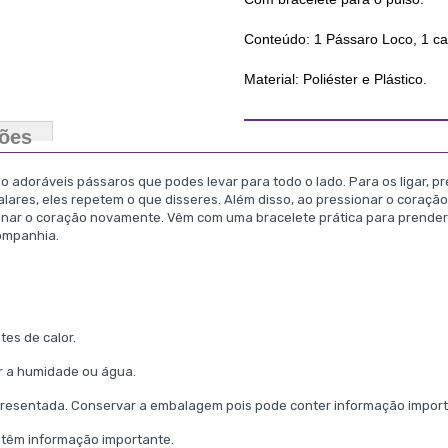
Conteúdo: 1 Pássaro Loco, 1 ca
Material: Poliéster e Plástico.
ções
 adoráveis pássaros que podes levar para todo o lado. Para os ligar, p
 falares, eles repetem o que disseres. Além disso, ao pressionar o cora
ionar o coração novamente. Vêm com uma bracelete prática para prendere
companhia.
tes de calor.
or a humidade ou água.
presentada. Conservar a embalagem pois pode conter informação importa
ontêm informação importante.