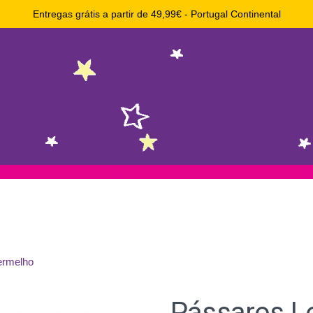
Entregas grátis a partir de 49,99€ - Portugal Continental
ermelho
Pássaros L