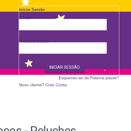
Wish
List
Iniciar Sessão
Email
Palavra-passe
INICIAR SESSÃO
Esqueceu-se da Palavra-passe?
Novo cliente?
Criar Conta
ocos - Peluches