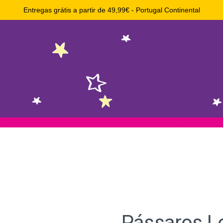
Entregas grátis a partir de 49,99€ - Portugal Continental
Pássaros L