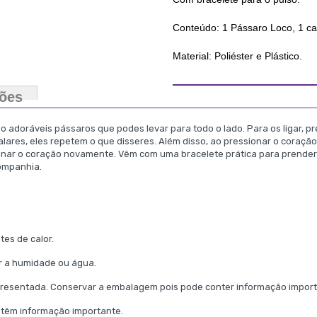
Conteúdo: 1 Pássaro Loco, 1 ca
Material: Poliéster e Plástico.
ções
 adoráveis pássaros que podes levar para todo o lado. Para os ligar, p
 falares, eles repetem o que disseres. Além disso, ao pressionar o cora
ionar o coração novamente. Vêm com uma bracelete prática para prendere
companhia.
tes de calor.
or a humidade ou água.
presentada. Conservar a embalagem pois pode conter informação importa
ontêm informação importante.