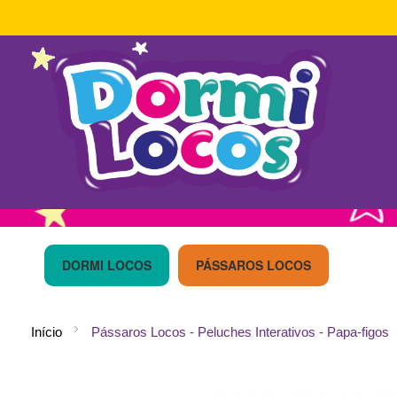
Ir
para
o
DORMI LOCOS
PÁSSAROS LOCOS
Conteúdo
Início
Pássaros Locos - Peluches Interativos - Papa-figos
Saltar