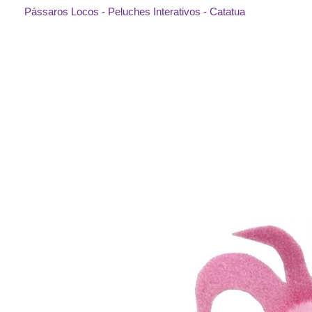
Pássaros Locos - Peluches Interativos - Catatua
Saltar
para
o
final
da
Galeria
de
imagens