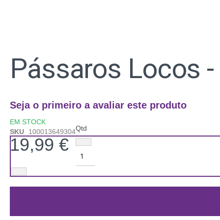
Saltar
para
Pássaros Locos - 
o
início
da
Galeria
de
Seja o primeiro a avaliar este produto
imagens
EM STOCK
Qtd
SKU
100013649304
19,99 €